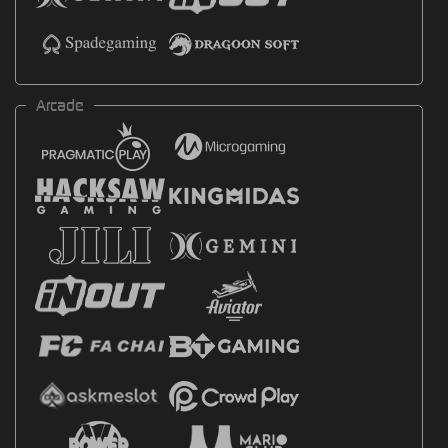
Arcade