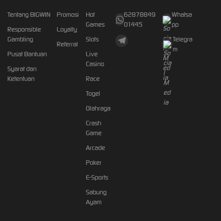
Tentang BIGWIN
Promosi
Hot
62878849
Whatsa
Games
01445
pp
Responsible
Loyalty
Gambling
Slots
Telegra
Referral
m
Pusat Bantuan
Live
Casino
Syarat dan
Ketentuan
Race
Togel
Olahraga
Crash
Game
Arcade
Poker
E-Sports
Sabung
Ayam