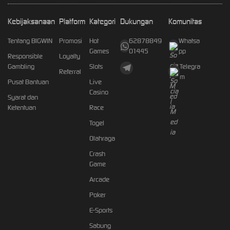
Kebijaksanaan
Platform
Kategori
Dukungan
Komunitas
Tentang BIGWIN
Promosi
Hot
62878849
Whatsa
Games
01445
pp
Responsible
Loyalty
Gambling
Slots
Telegra
Referral
m
Pusat Bantuan
Live
Casino
Syarat dan
Ketentuan
Race
Togel
Olahraga
Crash
Game
Arcade
Poker
E-Sports
Sabung