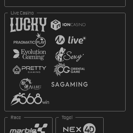
Live Casino
Race
Togel