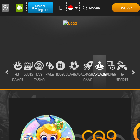
Main di
MASUK
DAFTAR
Telegram
HOT
SLOTS
LIVE
RACE
TOGEL
OLAHRAGA
CRASH
ARCADE
POKER
E-
SABUN
GAMES
CASINO
GAME
SPORTS
AYAM