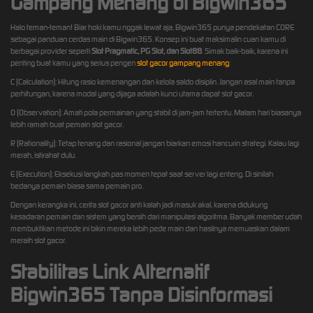
Gampang Menang di Bigwin365
Halo teman-teman! Biar hoki kamu nggak lewat aja, Bigwin365 punya pendekatan CORE
sebagai panduan cerdas main di Bigwin365. Konsep ini buat maksimalin cuan kamu di
berbagai provider seperti
Slot Pragmatic, PG Slot, dan Slot88
. Simak baik-baik, karena ini
penting buat kamu yang serius pengen
slot gacor gampang menang
:
C (Calculation): Hitung rasio kemenangan dan kelola saldo disiplin. Jangan asal main tanpa
perhitungan, karena modal yang dijaga adalah kunci utama dapat slot gacor.
O (Observation): Amati pola permainan yang stabil di jam-jam tertentu. Malam hari biasanya
lebih ramah buat pemain slot gacor.
R (Rationality): Tetap tenang dan rasional jangan biarkan emosi hancurin strategi. Kalau lagi
merah, istirahat dulu.
E (Execution): Eksekusi langkah pas momen tepat saat server lagi enteng. Di sinilah
bedanya pemain biasa sama pemain pro.
Dengan kerangka ini, cerita slot gacor anti kalah jadi masuk akal, karena didukung
kesadaran pemain dan sistem yang bersih dari manipulasi algoritma. Banyak member udah
membuktikan metode ini bikin mereka lebih pede main dan hasilnya memuaskan dalam
meraih slot gacor.
Stabilitas Link Alternatif
Bigwin365 Tanpa Disinformasi