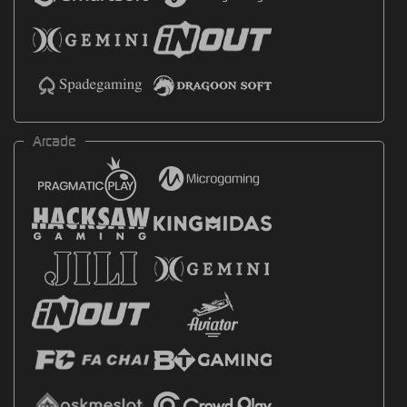
Arcade