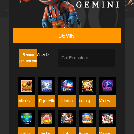
GEMINI
Semua
Arcade
permainan
Mines Gold Rush
Tiger Hilo
Limbo
Lucky Hilo
Mines Neon
Limbo Classic
Chicken Run
Hilo
Pinoy Mines
Mines Maple