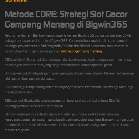
gacor anti kalah
.
Metode CORE: Strategi Slot Gacor
Gampang Menang di Bigwin365
Halo teman-teman! Biar hoki kamu nggak lewat aja, Bigwin365 punya pendekatan CORE
sebagai panduan cerdas main di Bigwin365. Konsep ini buat maksimalin cuan kamu di
berbagai provider seperti
Slot Pragmatic, PG Slot, dan Slot88
. Simak baik-baik, karena ini
penting buat kamu yang serius pengen
slot gacor gampang menang
:
C (Calculation): Hitung rasio kemenangan dan kelola saldo disiplin. Jangan asal main tanpa
perhitungan, karena modal yang dijaga adalah kunci utama dapat slot gacor.
O (Observation): Amati pola permainan yang stabil di jam-jam tertentu. Malam hari biasanya
lebih ramah buat pemain slot gacor.
R (Rationality): Tetap tenang dan rasional jangan biarkan emosi hancurin strategi. Kalau lagi
merah, istirahat dulu.
E (Execution): Eksekusi langkah pas momen tepat saat server lagi enteng. Di sinilah
bedanya pemain biasa sama pemain pro.
Dengan kerangka ini, cerita slot gacor anti kalah jadi masuk akal, karena didukung
kesadaran pemain dan sistem yang bersih dari manipulasi algoritma. Banyak member udah
membuktikan metode ini bikin mereka lebih pede main dan hasilnya memuaskan dalam
meraih slot gacor.