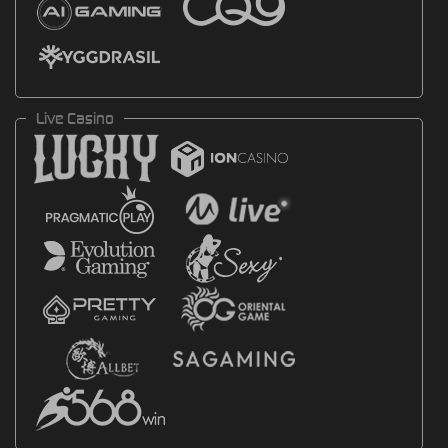
Live Casino