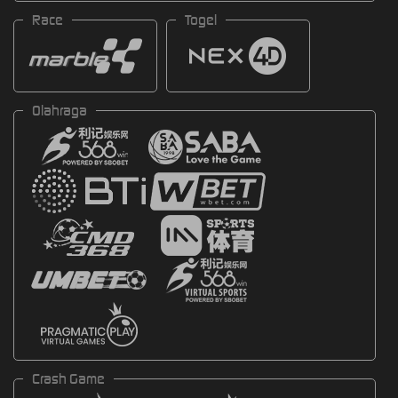
Race
Togel
Olahraga
Crash Game