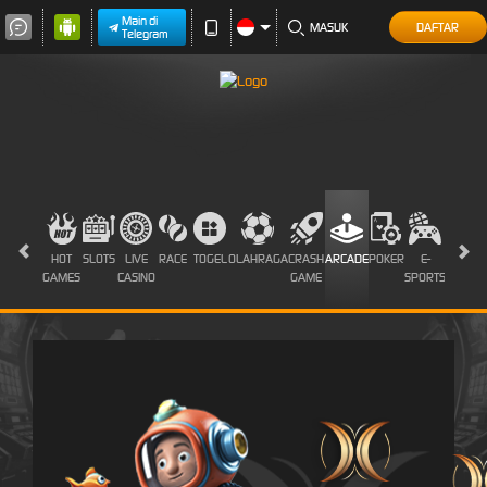
Main di
MASUK
DAFTAR
Telegram
HOT
SLOTS
LIVE
RACE
TOGEL
OLAHRAGA
CRASH
ARCADE
POKER
E-
SABUN
GAMES
CASINO
GAME
SPORTS
AYAM