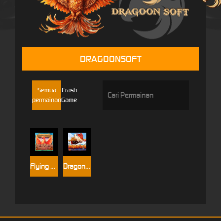
DRAGOONSOFT
Semua
Crash
permainan
Game
Flying Phoenix
Dragon or Crash