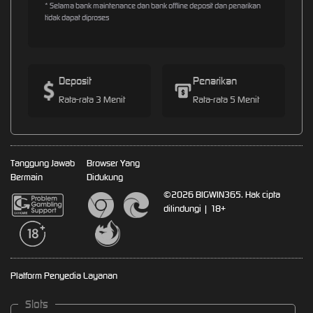
* Selama bank maintenance dan bank offline deposit dan penarikan
tidak dapat diproses
Deposit
Penarikan
Rata-rata 3 Menit
Rata-rata 5 Menit
Tanggung Jawab
Browser Yang
Bermain
Didukung
©2026 BIGWIN365. Hak cipta
dilindungi | 18+
Platform Penyedia Layanan
Slots