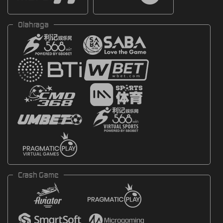
Olahraga
Crash Game