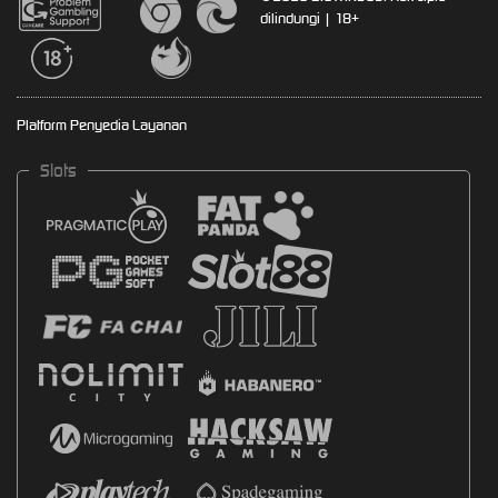
dilindungi | 18+
Platform Penyedia Layanan
Slots