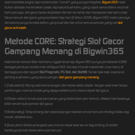
soal menebak angka, tapi menemukan "rumah" yang punya integritas.
Bigwin365
hadir
bukan sekadar meramaikan pasar, tapi solusi buat kamu yang capek sama sistem anomali.
Kami percaya, slot gacor besar diciptakan dari server sehat dan transparan biar kamu bisa
fokus nemuin slot gacor yang konsisten tiap hari. Di tahun 2026, Bigwin365 makin percaya
diri karena punya fondasi sistem yang kuat dan fair untuk semua pemain yang cari
slot
gacor anti kalah
.
Metode CORE: Strategi Slot Gacor
Gampang Menang di Bigwin365
Halo teman-teman! Biar hoki kamu nggak lewat aja, Bigwin365 punya pendekatan CORE
sebagai panduan cerdas main di Bigwin365. Konsep ini buat maksimalin cuan kamu di
berbagai provider seperti
Slot Pragmatic, PG Slot, dan Slot88
. Simak baik-baik, karena ini
penting buat kamu yang serius pengen
slot gacor gampang menang
:
C (Calculation): Hitung rasio kemenangan dan kelola saldo disiplin. Jangan asal main tanpa
perhitungan, karena modal yang dijaga adalah kunci utama dapat slot gacor.
O (Observation): Amati pola permainan yang stabil di jam-jam tertentu. Malam hari biasanya
lebih ramah buat pemain slot gacor.
R (Rationality): Tetap tenang dan rasional jangan biarkan emosi hancurin strategi. Kalau lagi
merah, istirahat dulu.
E (Execution): Eksekusi langkah pas momen tepat saat server lagi enteng. Di sinilah
bedanya pemain biasa sama pemain pro.