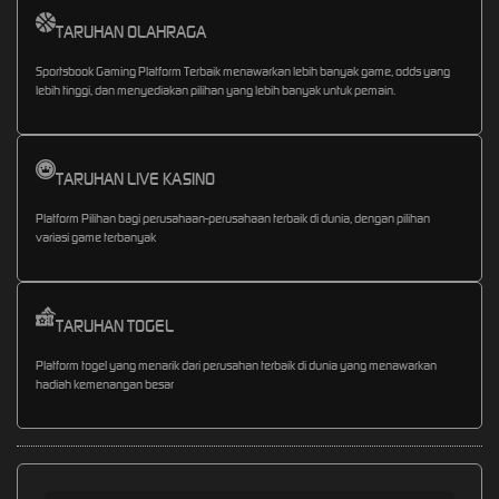
TARUHAN OLAHRAGA
Sportsbook Gaming Platform Terbaik menawarkan lebih banyak game, odds yang
lebih tinggi, dan menyediakan pilihan yang lebih banyak untuk pemain.
TARUHAN LIVE KASINO
Platform Pilihan bagi perusahaan-perusahaan terbaik di dunia, dengan pilihan
variasi game terbanyak
TARUHAN TOGEL
Platform togel yang menarik dari perusahan terbaik di dunia yang menawarkan
hadiah kemenangan besar