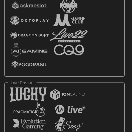
Live Casino