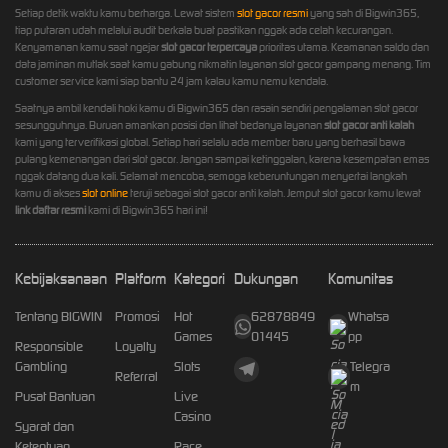
Setiap detik waktu kamu berharga. Lewat sistem
slot gacor resmi
yang sah di Bigwin365,
tiap putaran udah melalui audit berkala buat pastikan nggak ada celah kecurangan.
Kenyamanan kamu saat ngejar
slot gacor terpercaya
prioritas utama. Keamanan saldo dan
data jaminan mutlak saat kamu gabung nikmatin layanan slot gacor gampang menang. Tim
customer service kami siap bantu 24 jam kalau kamu nemu kendala.
Saatnya ambil kendali hoki kamu di Bigwin365 dan rasain sendiri pengalaman slot gacor
sesungguhnya. Buruan amankan posisi dan lihat bedanya layanan
slot gacor anti kalah
kami yang terverifikasi global. Setiap hari selalu ada member baru yang berhasil bawa
pulang kemenangan dari slot gacor. Jangan sampai ketinggalan, karena kesempatan emas
nggak datang dua kali. Selamat mencoba, semoga keberuntungan menyertai langkah
kamu di akses
slot online
teruji sebagai slot gacor anti kalah. Jemput slot gacor kamu lewat
link daftar
resmi
kami di Bigwin365 hari ini!
Kebijaksanaan
Platform
Kategori
Dukungan
Komunitas
Tentang BIGWIN
Promosi
Hot
62878849
Whatsa
Games
01445
pp
Responsible
Loyalty
Gambling
Slots
Telegra
Referral
m
Pusat Bantuan
Live
Casino
Syarat dan
Ketentuan
Race