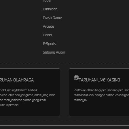
Togel
Olahraga
Crash Game
Arcade
Poker
E-Sports
Sabung Ayam
RUHAN OLAHRAGA
TARUHAN LIVE KASINO
ook Gaming Platform Terbaik
Platform Pilihan bagi perusahaan-perusa
kan lebih banyak game, odds yang lebih
terbaik di dunia, dengan pilihan variasi g
 dan menyediakan pilihan yang lebih
terbanyak
untuk pemain.