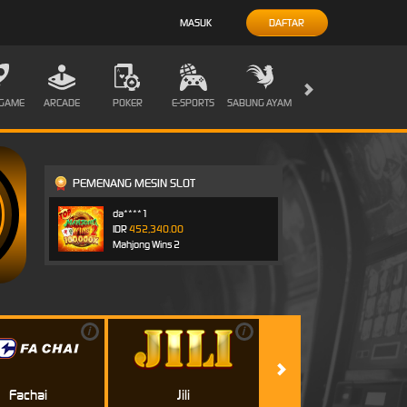
MASUK
DAFTAR
 GAME
ARCADE
POKER
E-SPORTS
SABUNG AYAM
PROMOSI
PEMENANG MESIN SLOT
da****1
IDR
452,340.00
Mahjong Wins 2
sin****1
IDR
433,600.00
Mahjong Ways 2
i
i
i
No Limit City
Fachai
Jili