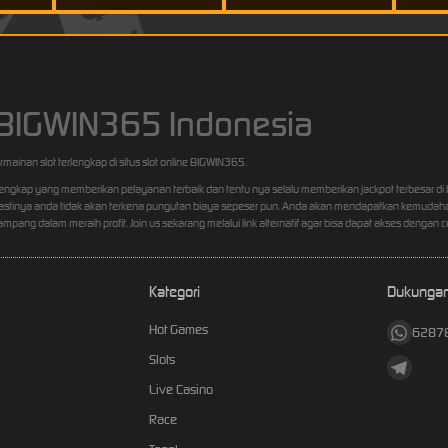
ot BIGWIN365 Indonesia
rmainan slot terlengkap di situs slot online BIGWIN365.
lengkap yang memberikan pelayanan terbaik dan tentu nya selalu memberikan jackpot terbesar di I
kan, pastinya anda tidak akan terkena pungutan biaya sepeser pun. Anda akan mendapatkan k
ampang dalam meraih profit. Join us sekarang melalui link alternatif agar bisa dapat akses dengan c
Kategori
Dukunga
Hot Games
6287
Slots
Live Casino
Race