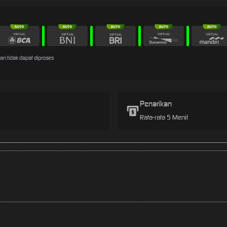
an tidak dapat diproses
Penarikan
Rata-rata 5 Menit