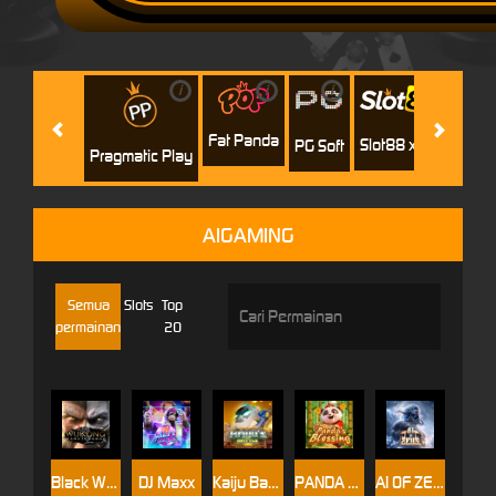
i
i
i
i
i
Facha
Fat Panda
Slot88 x PP
PG Soft
Pragmatic Play
AIGAMING
Semua
Slots
Top
permainan
20
Black WuKong
DJ Maxx
Kaiju Battle
PANDA BLESSING
AI OF ZEUS