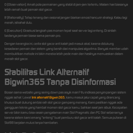
O (Observation): Amati pola permainan yang stabil di jam-jam tertentu. Malam hari biasanya
lebih ramah buat pemain slot gacor.
R (Rationality): Tetap tenang dan rasional jangan biarkan emosi hancurin strategi. Kalau lagi
merah, istirahat dulu.
E (Execution): Eksekusi langkah pas momen tepat saat server lagi enteng. Di sinilah
bedanya pemain biasa sama pemain pro.
Dengan kerangka ini, cerita slot gacor anti kalah jadi masuk akal, karena didukung
kesadaran pemain dan sistem yang bersih dari manipulasi algoritma. Banyak member udah
membuktikan metode ini bikin mereka lebih pede main dan hasilnya memuaskan dalam
meraih slot gacor.
Stabilitas Link Alternatif
Bigwin365 Tanpa Disinformasi
Bosan sama website yang sering down pas asyik main? Itu indikasi penyimpangan sistem
nggak sehat. Lewat
link alternatif Bigwin365
, kamu masuk jalur cepat yang dirancang
khusus buat dukung ambisi raih slot gacor gampang menang. Kami pastikan nggak ada
gangguan teknis yang hambat momen slot gacor kamu, bahkan saat jam sibuk. Kecepatan
server bikin kamu bisa rasain pengalaman main Slot Pragmatic dan PG Slot sebenarnya
karena sistem kami emang "enteng" buat pemburu slot gacor anti kalah. Semua putaran di
Slot88 berjalan mulus tanpa hambatan.