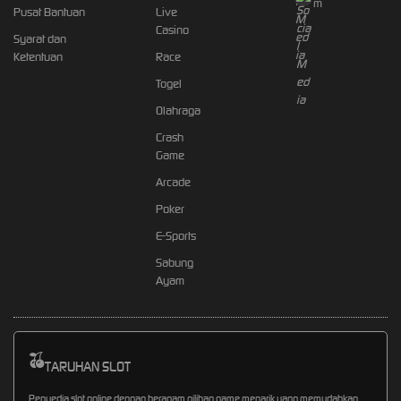
m
Pusat Bantuan
Live
Casino
Syarat dan
Ketentuan
Race
Togel
Olahraga
Crash
Game
Arcade
Poker
E-Sports
Sabung
Ayam
TARUHAN SLOT
Penyedia slot online dengan beragam pilihan game menarik yang memudahkan