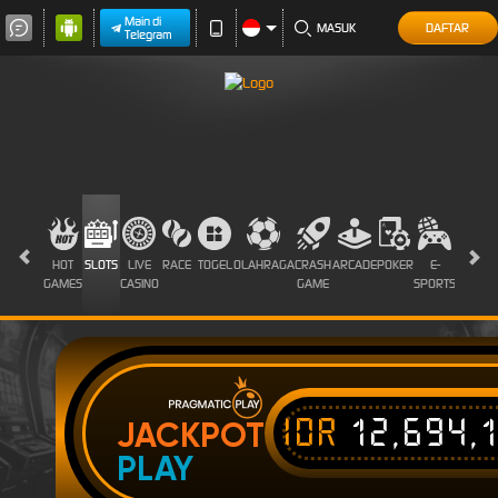
Main di
MASUK
DAFTAR
Telegram
HOT
SLOTS
LIVE
RACE
TOGEL
OLAHRAGA
CRASH
ARCADE
POKER
E-
SABUN
GAMES
CASINO
GAME
SPORTS
AYAM
IDR
12,694,
JACKPOT
PLAY