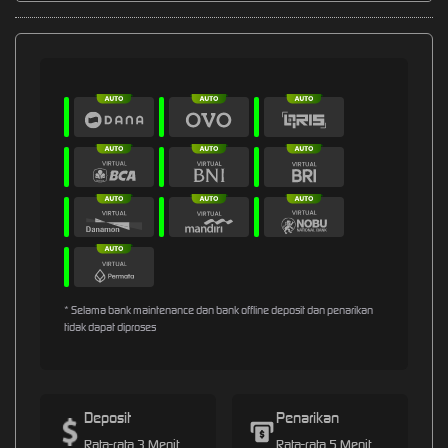
* Selama bank maintenance dan bank offline deposit dan penarikan
tidak dapat diproses
Deposit
Penarikan
Rata-rata 3 Menit
Rata-rata 5 Menit