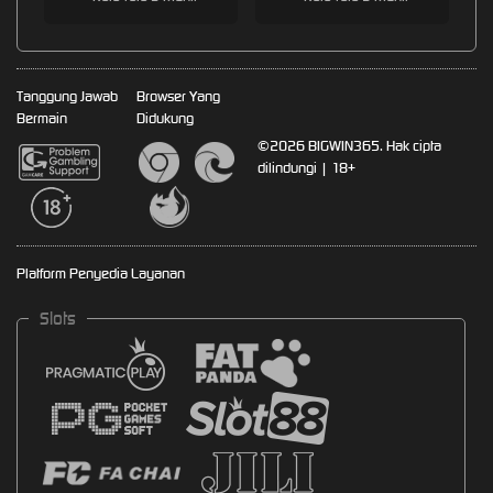
Tanggung Jawab
Browser Yang
Bermain
Didukung
©2026 BIGWIN365. Hak cipta
dilindungi | 18+
Platform Penyedia Layanan
Slots