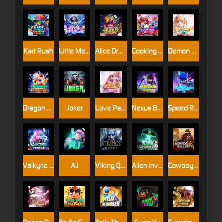
Kart Rush
Little Mermaid
Alice Dream
Cooking Red
Demon Fox
Dragon Festive
Joker
Love Paradise
Nexus Blade
Speed Runner
Valkyrie Profile
A.I
Viking Quest
Alien Invasion
Cowboy Bullseye