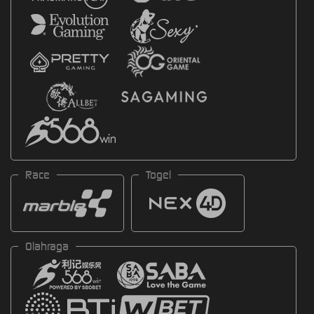
Race
Togel
Olahraga