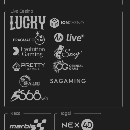
Live Casino
Race
Togel