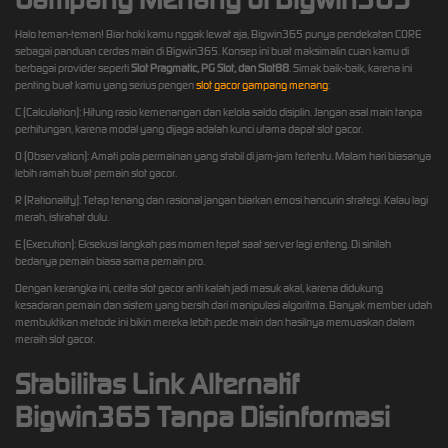
Halo teman-teman! Biar hoki kamu nggak lewat aja, Bigwin365 punya pendekatan CORE
sebagai panduan cerdas main di Bigwin365. Konsep ini buat maksimalin cuan kamu di
berbagai provider seperti
Slot Pragmatic, PG Slot, dan Slot88
. Simak baik-baik, karena ini
penting buat kamu yang serius pengen
slot gacor gampang menang
:
C (Calculation): Hitung rasio kemenangan dan kelola saldo disiplin. Jangan asal main tanpa
perhitungan, karena modal yang dijaga adalah kunci utama dapat slot gacor.
O (Observation): Amati pola permainan yang stabil di jam-jam tertentu. Malam hari biasanya
lebih ramah buat pemain slot gacor.
R (Rationality): Tetap tenang dan rasional jangan biarkan emosi hancurin strategi. Kalau lagi
merah, istirahat dulu.
E (Execution): Eksekusi langkah pas momen tepat saat server lagi enteng. Di sinilah
bedanya pemain biasa sama pemain pro.
Dengan kerangka ini, cerita slot gacor anti kalah jadi masuk akal, karena didukung
kesadaran pemain dan sistem yang bersih dari manipulasi algoritma. Banyak member udah
membuktikan metode ini bikin mereka lebih pede main dan hasilnya memuaskan dalam
meraih slot gacor.
Stabilitas Link Alternatif
Bigwin365 Tanpa Disinformasi