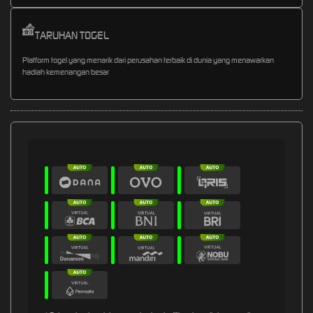
TARUHAN TOGEL
Platform togel yang menarik dari perusahan terbaik di dunia yang menawarkan
hadiah kemenangan besar