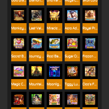
Gold Dragon
Diamond Mask
Oriental Treasures
Mega Cave
Skull Lord
Monkey King
Last Valkyrie
Miracle Ring
Aero Adventure
Royal Princess
Secret Ball
Journey to the Abyss
Reel Bass Family
Sugar Crush!
Frozen Blade
Magic Candy Factory
Mountain Spirit
Moonlight Cats
Tiggy Luck
Cleo’s Fortune