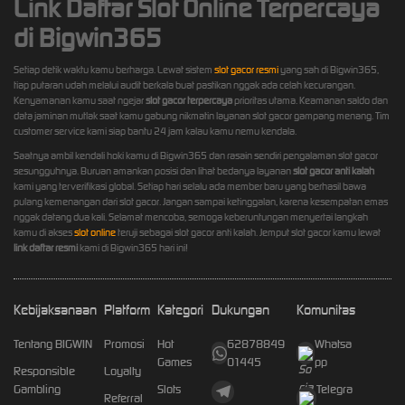
Link Daftar Slot Online Terpercaya
di Bigwin365
Setiap detik waktu kamu berharga. Lewat sistem
slot gacor resmi
yang sah di Bigwin365,
tiap putaran udah melalui audit berkala buat pastikan nggak ada celah kecurangan.
Kenyamanan kamu saat ngejar
slot gacor terpercaya
prioritas utama. Keamanan saldo dan
data jaminan mutlak saat kamu gabung nikmatin layanan slot gacor gampang menang. Tim
customer service kami siap bantu 24 jam kalau kamu nemu kendala.
Saatnya ambil kendali hoki kamu di Bigwin365 dan rasain sendiri pengalaman slot gacor
sesungguhnya. Buruan amankan posisi dan lihat bedanya layanan
slot gacor anti kalah
kami yang terverifikasi global. Setiap hari selalu ada member baru yang berhasil bawa
pulang kemenangan dari slot gacor. Jangan sampai ketinggalan, karena kesempatan emas
nggak datang dua kali. Selamat mencoba, semoga keberuntungan menyertai langkah
kamu di akses
slot online
teruji sebagai slot gacor anti kalah. Jemput slot gacor kamu lewat
link daftar
resmi
kami di Bigwin365 hari ini!
Kebijaksanaan
Platform
Kategori
Dukungan
Komunitas
Tentang BIGWIN
Promosi
Hot
62878849
Whatsa
Games
01445
pp
Responsible
Loyalty
Gambling
Slots
Telegra
Referral