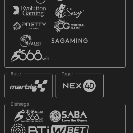
Race
Togel
Olahraga