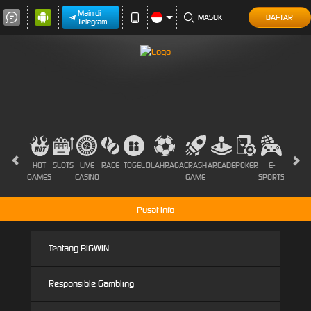
Main di
MASUK
DAFTAR
Telegram
HOT
SLOTS
LIVE
RACE
TOGEL
OLAHRAGA
CRASH
ARCADE
POKER
E-
SABUN
GAMES
CASINO
GAME
SPORTS
AYAM
Pusat Info
Tentang BIGWIN
Responsible Gambling