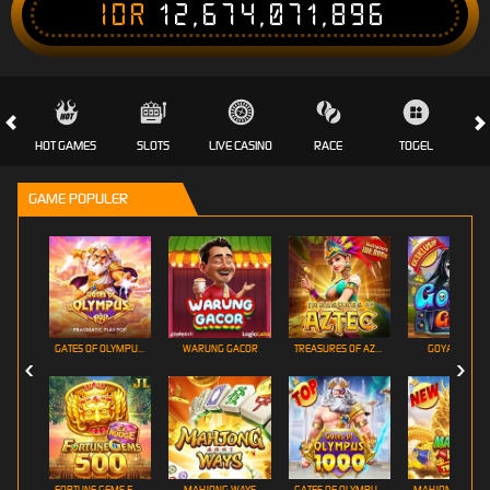
IDR
12,674,071,896
HOT GAMES
SLOTS
LIVE CASINO
RACE
TOGEL
OL
GAME POPULER
GATES OF OLYMPUS POP
WARUNG GACOR
TREASURES OF AZTEC
GOYANG GAI
FORTUNE GEMS 500
MAHJONG WAYS
GATES OF OLYMPUS 1000