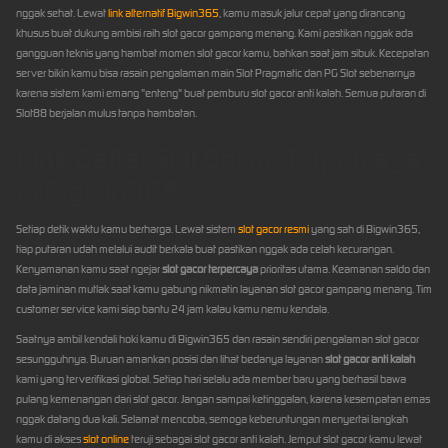
nggak sehat. Lewat
link alternatif Bigwin365
, kamu masuk jalur cepat yang dirancang
khusus buat dukung ambisi raih slot gacor gampang menang. Kami pastikan nggak ada
gangguan teknis yang hambat momen slot gacor kamu, bahkan saat jam sibuk. Kecepatan
server bikin kamu bisa rasain pengalaman main Slot Pragmatic dan PG Slot sebenarnya
karena sistem kami emang "enteng" buat pemburu slot gacor anti kalah. Semua putaran di
Slot88 berjalan mulus tanpa hambatan.
Link Daftar Slot Online Terpercaya
di Bigwin365
Setiap detik waktu kamu berharga. Lewat sistem
slot gacor resmi
yang sah di Bigwin365,
tiap putaran udah melalui audit berkala buat pastikan nggak ada celah kecurangan.
Kenyamanan kamu saat ngejar
slot gacor terpercaya
prioritas utama. Keamanan saldo dan
data jaminan mutlak saat kamu gabung nikmatin layanan slot gacor gampang menang. Tim
customer service kami siap bantu 24 jam kalau kamu nemu kendala.
Saatnya ambil kendali hoki kamu di Bigwin365 dan rasain sendiri pengalaman slot gacor
sesungguhnya. Buruan amankan posisi dan lihat bedanya layanan
slot gacor anti kalah
kami yang terverifikasi global. Setiap hari selalu ada member baru yang berhasil bawa
pulang kemenangan dari slot gacor. Jangan sampai ketinggalan, karena kesempatan emas
nggak datang dua kali. Selamat mencoba, semoga keberuntungan menyertai langkah
kamu di akses
slot online
teruji sebagai slot gacor anti kalah. Jemput slot gacor kamu lewat