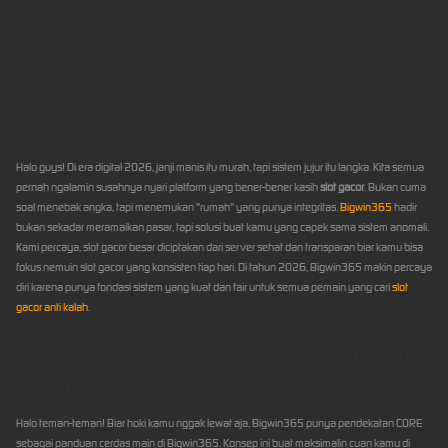
Bigwin365: Solusi Slot Gacor
Anti Kalah dengan Sistem
Transparan & Metode CORE
2026
Halo guys! Di era digital 2026, janji manis itu murah, tapi sistem jujur itu langka. Kita semua
pernah ngalamin susahnya nyari platform yang bener-bener kasih
slot gacor
. Bukan cuma
soal menebak angka, tapi menemukan "rumah" yang punya integritas.
Bigwin365
hadir
bukan sekadar meramaikan pasar, tapi solusi buat kamu yang capek sama sistem anomali.
Kami percaya, slot gacor besar diciptakan dari server sehat dan transparan biar kamu bisa
fokus nemuin slot gacor yang konsisten tiap hari. Di tahun 2026, Bigwin365 makin percaya
diri karena punya fondasi sistem yang kuat dan fair untuk semua pemain yang cari
slot
gacor anti kalah
.
Metode CORE: Strategi Slot Gacor
Gampang Menang di Bigwin365
Halo teman-teman! Biar hoki kamu nggak lewat aja, Bigwin365 punya pendekatan CORE
sebagai panduan cerdas main di Bigwin365. Konsep ini buat maksimalin cuan kamu di