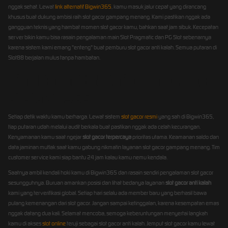
nggak sehat. Lewat
link alternatif Bigwin365
, kamu masuk jalur cepat yang dirancang
khusus buat dukung ambisi raih slot gacor gampang menang. Kami pastikan nggak ada
gangguan teknis yang hambat momen slot gacor kamu, bahkan saat jam sibuk. Kecepatan
server bikin kamu bisa rasain pengalaman main Slot Pragmatic dan PG Slot sebenarnya
karena sistem kami emang "enteng" buat pemburu slot gacor anti kalah. Semua putaran di
Slot88 berjalan mulus tanpa hambatan.
Link Daftar Slot Online Terpercaya
di Bigwin365
Setiap detik waktu kamu berharga. Lewat sistem
slot gacor resmi
yang sah di Bigwin365,
tiap putaran udah melalui audit berkala buat pastikan nggak ada celah kecurangan.
Kenyamanan kamu saat ngejar
slot gacor terpercaya
prioritas utama. Keamanan saldo dan
data jaminan mutlak saat kamu gabung nikmatin layanan slot gacor gampang menang. Tim
customer service kami siap bantu 24 jam kalau kamu nemu kendala.
Saatnya ambil kendali hoki kamu di Bigwin365 dan rasain sendiri pengalaman slot gacor
sesungguhnya. Buruan amankan posisi dan lihat bedanya layanan
slot gacor anti kalah
kami yang terverifikasi global. Setiap hari selalu ada member baru yang berhasil bawa
pulang kemenangan dari slot gacor. Jangan sampai ketinggalan, karena kesempatan emas
nggak datang dua kali. Selamat mencoba, semoga keberuntungan menyertai langkah
kamu di akses
slot online
teruji sebagai slot gacor anti kalah. Jemput slot gacor kamu lewat