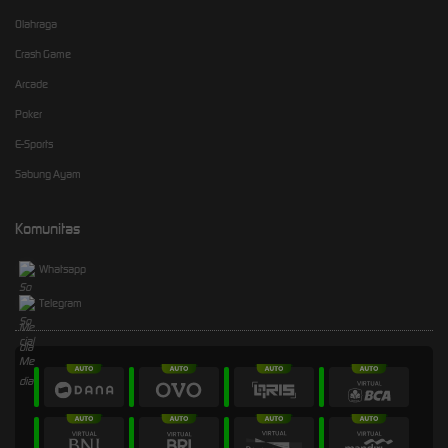
Olahraga
Crash Game
Arcade
Poker
E-Sports
Sabung Ayam
Komunitas
Whatsapp
Telegram