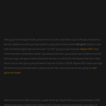
Bigwin365: Solusi Slot Gacor
Anti Kalah dengan Sistem
Transparan & Metode CORE
2026
Halo guys! Di era digital 2026, janji manis itu murah, tapi sistem jujur itu langka. Kita semua
pernah ngalamin susahnya nyari platform yang bener-bener kasih
slot gacor
. Bukan cuma
soal menebak angka, tapi menemukan "rumah" yang punya integritas.
Bigwin365
hadir
bukan sekadar meramaikan pasar, tapi solusi buat kamu yang capek sama sistem anomali.
Kami percaya, slot gacor besar diciptakan dari server sehat dan transparan biar kamu bisa
fokus nemuin slot gacor yang konsisten tiap hari. Di tahun 2026, Bigwin365 makin percaya
diri karena punya fondasi sistem yang kuat dan fair untuk semua pemain yang cari
slot
gacor anti kalah
.
Metode CORE: Strategi Slot Gacor
Gampang Menang di Bigwin365
Halo teman-teman! Biar hoki kamu nggak lewat aja, Bigwin365 punya pendekatan CORE
sebagai panduan cerdas main di Bigwin365. Konsep ini buat maksimalin cuan kamu di