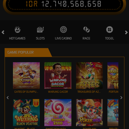
IDR
12,740,568,658
HOT GAMES
SLOTS
LIVE CASINO
RACE
TOGEL
OL
GAME POPULER
GATES OF OLYMPUS POP
WARUNG GACOR
TREASURES OF AZTEC
WUKONG - BLACK SCATTER
SWEET BONANZA 2500
POKER WIN
PIRATE QUEST 1