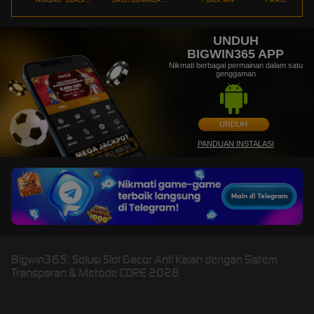
UNDUH
BIGWIN365 APP
Nikmati berbagai permainan dalam satu
genggaman
UNDUH
PANDUAN INSTALASI
Bigwin365: Solusi Slot Gacor Anti Kalah dengan Sistem
Transparan & Metode CORE 2026